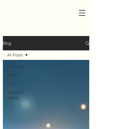
Blog
All Posts
All Posts
EMDR
Luto
Teoria do
Apego