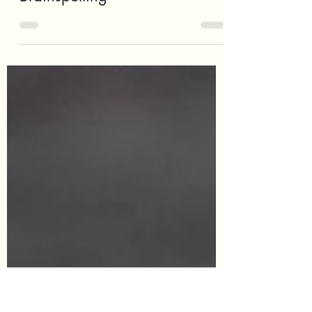
giovannadonno
22 de ago. de 2024
2 min de leitura
Superando o Medo de Falar
em Público com EMDR e
Brainspotting