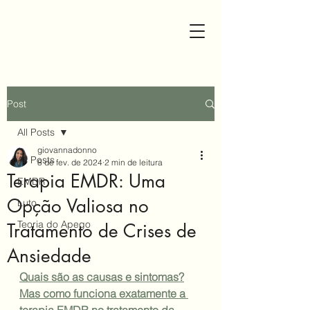
Post
All Posts
giovannadonno
All Posts
8 de fev. de 2024
2 min de leitura
Terapia EMDR: Uma
EMDR
Opção Valiosa no
Luto
Teoria do Apego
Tratamento de Crises de
Ansiedade
Quais são as causas e sintomas?
Mas como funciona exatamente a 