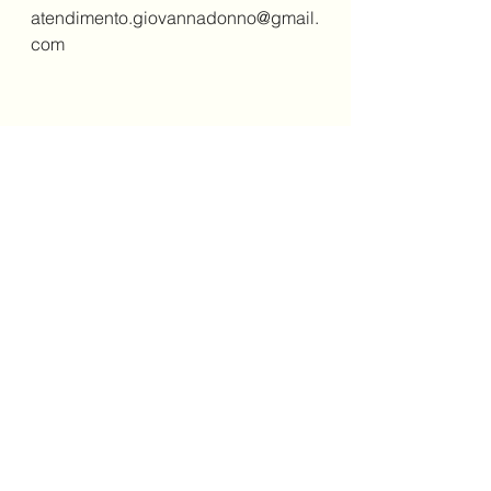
atendimento.giovannadonno@gmail.
com
#comoajudar
#emdr
terapia EMDR
ansiedade
saude mental
crise de ansiedade
transtorno de ansiedade
tratamento psicológico
gerenciamento da ansiedade
bem-estar emocional
EMDR