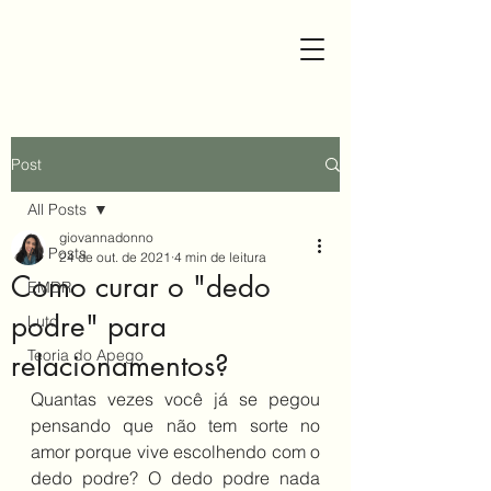
Post
All Posts
giovannadonno
All Posts
24 de out. de 2021
4 min de leitura
Como curar o "dedo
EMDR
podre" para
Luto
Teoria do Apego
relacionamentos?
Quantas vezes você já se pegou 
pensando que não tem sorte no 
amor porque vive escolhendo com o 
dedo podre? O dedo podre nada 