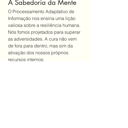
A Sabedoria da Mente
O Processamento Adaptativo de 
Informação nos ensina uma lição 
valiosa sobre a resiliência humana. 
Nós fomos projetados para superar 
as adversidades. A cura não vem 
de fora para dentro, mas sim da 
ativação dos nossos próprios 
recursos internos.
Se você sente que o seu cérebro 
está "preso" em alguma experiência 
do passado, saiba que é possível 
colocar esse sistema para funcionar 
novamente. A cura emocional é um 
processo natural, e com a ajuda 
certa, a sua mente pode encontrar o 
caminho de volta para o equilíbrio.
Se você deseja conhecer essas 