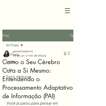
Post
All Posts
giovannadonno
All Posts
13 de jun.
2 min de leitura
Como o Seu Cérebro
EMDR
Cura a Si Mesmo:
Luto
Teoria do Apego
Entendendo o
Processamento Adaptativo
de Informação (PAI)
Você já parou para pensar em 